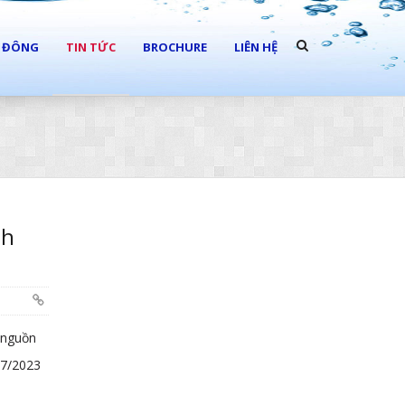
Ổ ĐÔNG
TIN TỨC
BROCHURE
LIÊN HỆ
nh
 nguồn
07/2023