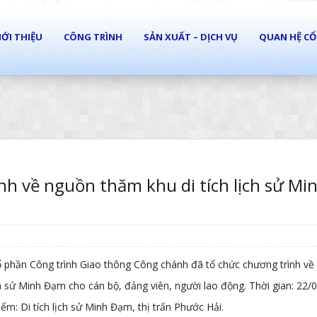
IỚI THIỆU
CÔNG TRÌNH
SẢN XUẤT – DỊCH VỤ
QUAN HỆ C
nh về nguồn thăm khu di tích lịch sử Mi
y
 phần Công trình Giao thông Công chánh đã tổ chức chương trình về
ch sử Minh Đạm cho cán bộ, đảng viên, người lao động. Thời gian: 22/
ểm: Di tích lịch sử Minh Đạm, thị trấn Phước Hải.