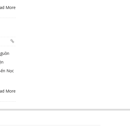
ad More
nguồn
ện
 Bến Nọc
ad More