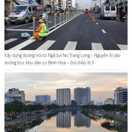
Xây dựng đường nối từ Ngã ba Nơ Trang Long – Nguyễn Xí vào
đường trục khu dân cư Bình Hòa – Gói thầu XL1