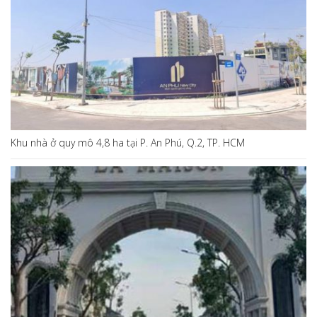
Khu nhà ở quy mô 4,8 ha tại P. An Phú, Q.2, TP. HCM